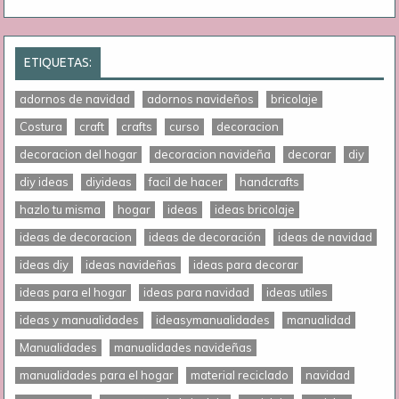
ETIQUETAS:
adornos de navidad
adornos navideños
bricolaje
Costura
craft
crafts
curso
decoracion
decoracion del hogar
decoracion navideña
decorar
diy
diy ideas
diyideas
facil de hacer
handcrafts
hazlo tu misma
hogar
ideas
ideas bricolaje
ideas de decoracion
ideas de decoración
ideas de navidad
ideas diy
ideas navideñas
ideas para decorar
ideas para el hogar
ideas para navidad
ideas utiles
ideas y manualidades
ideasymanualidades
manualidad
Manualidades
manualidades navideñas
manualidades para el hogar
material reciclado
navidad