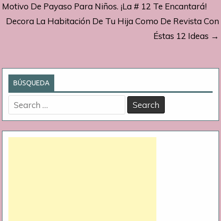
de
Motivo De Payaso Para Niños. ¡La # 12 Te Encantará!
Decora La Habitación De Tu Hija Como De Revista Con
entradas
Éstas 12 Ideas →
BÚSQUEDA
Search
for: