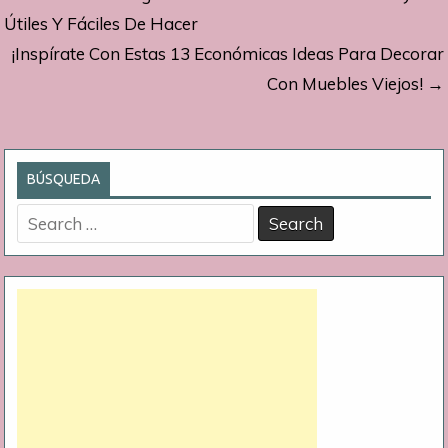
de
Útiles Y Fáciles De Hacer
¡Inspírate Con Estas 13 Económicas Ideas Para Decorar
entradas
Con Muebles Viejos! →
BÚSQUEDA
Search
for: