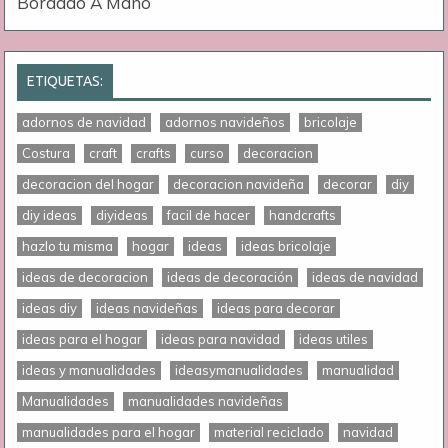
Bordado A Mano
ETIQUETAS:
adornos de navidad
adornos navideños
bricolaje
Costura
craft
crafts
curso
decoracion
decoracion del hogar
decoracion navideña
decorar
diy
diy ideas
diyideas
facil de hacer
handcrafts
hazlo tu misma
hogar
ideas
ideas bricolaje
ideas de decoracion
ideas de decoración
ideas de navidad
ideas diy
ideas navideñas
ideas para decorar
ideas para el hogar
ideas para navidad
ideas utiles
ideas y manualidades
ideasymanualidades
manualidad
Manualidades
manualidades navideñas
manualidades para el hogar
material reciclado
navidad