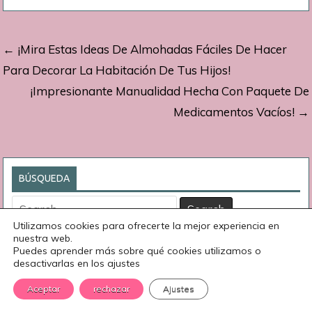
Navegación
← ¡Mira Estas Ideas De Almohadas Fáciles De Hacer
de
Para Decorar La Habitación De Tus Hijos!
¡Impresionante Manualidad Hecha Con Paquete De
entradas
Medicamentos Vacíos! →
BÚSQUEDA
Search
for:
Utilizamos cookies para ofrecerte la mejor experiencia en
nuestra web.
Puedes aprender más sobre qué cookies utilizamos o
desactivarlas en los ajustes
Aceptar
rechazar
Ajustes