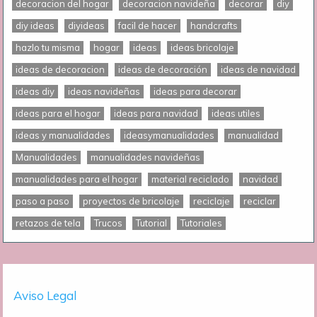
decoracion del hogar
decoracion navideña
decorar
diy
diy ideas
diyideas
facil de hacer
handcrafts
hazlo tu misma
hogar
ideas
ideas bricolaje
ideas de decoracion
ideas de decoración
ideas de navidad
ideas diy
ideas navideñas
ideas para decorar
ideas para el hogar
ideas para navidad
ideas utiles
ideas y manualidades
ideasymanualidades
manualidad
Manualidades
manualidades navideñas
manualidades para el hogar
material reciclado
navidad
paso a paso
proyectos de bricolaje
reciclaje
reciclar
retazos de tela
Trucos
Tutorial
Tutoriales
Aviso Legal