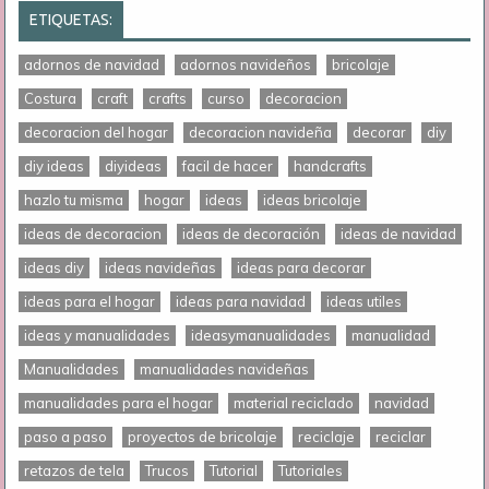
ETIQUETAS:
adornos de navidad
adornos navideños
bricolaje
Costura
craft
crafts
curso
decoracion
decoracion del hogar
decoracion navideña
decorar
diy
diy ideas
diyideas
facil de hacer
handcrafts
hazlo tu misma
hogar
ideas
ideas bricolaje
ideas de decoracion
ideas de decoración
ideas de navidad
ideas diy
ideas navideñas
ideas para decorar
ideas para el hogar
ideas para navidad
ideas utiles
ideas y manualidades
ideasymanualidades
manualidad
Manualidades
manualidades navideñas
manualidades para el hogar
material reciclado
navidad
paso a paso
proyectos de bricolaje
reciclaje
reciclar
retazos de tela
Trucos
Tutorial
Tutoriales