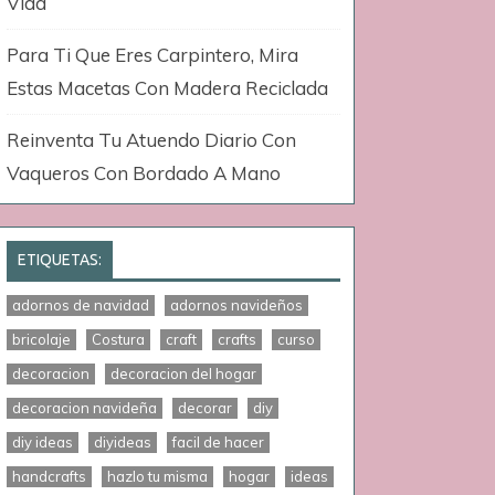
Vida
Para Ti Que Eres Carpintero, Mira
Estas Macetas Con Madera Reciclada
Reinventa Tu Atuendo Diario Con
Vaqueros Con Bordado A Mano
ETIQUETAS:
adornos de navidad
adornos navideños
bricolaje
Costura
craft
crafts
curso
decoracion
decoracion del hogar
decoracion navideña
decorar
diy
diy ideas
diyideas
facil de hacer
handcrafts
hazlo tu misma
hogar
ideas