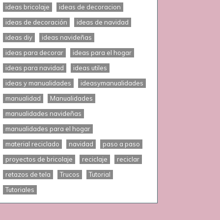
ideas bricolaje
ideas de decoracion
ideas de decoración
ideas de navidad
ideas diy
ideas navideñas
ideas para decorar
ideas para el hogar
ideas para navidad
ideas utiles
ideas y manualidades
ideasymanualidades
manualidad
Manualidades
manualidades navideñas
manualidades para el hogar
material reciclado
navidad
paso a paso
proyectos de bricolaje
reciclaje
reciclar
retazos de tela
Trucos
Tutorial
Tutoriales