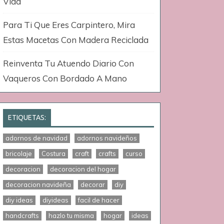
Vida
Para Ti Que Eres Carpintero, Mira
Estas Macetas Con Madera Reciclada
Reinventa Tu Atuendo Diario Con
Vaqueros Con Bordado A Mano
ETIQUETAS:
adornos de navidad
adornos navideños
bricolaje
Costura
craft
crafts
curso
decoracion
decoracion del hogar
decoracion navideña
decorar
diy
diy ideas
diyideas
facil de hacer
handcrafts
hazlo tu misma
hogar
ideas