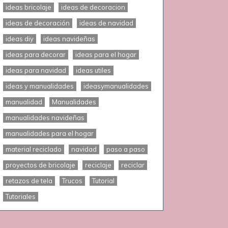
ideas bricolaje
ideas de decoracion
ideas de decoración
ideas de navidad
ideas diy
ideas navideñas
ideas para decorar
ideas para el hogar
ideas para navidad
ideas utiles
ideas y manualidades
ideasymanualidades
manualidad
Manualidades
manualidades navideñas
manualidades para el hogar
material reciclado
navidad
paso a paso
proyectos de bricolaje
reciclaje
reciclar
retazos de tela
Trucos
Tutorial
Tutoriales