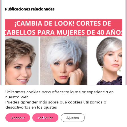
Publicaciones relacionadas
Utilizamos cookies para ofrecerte la mejor experiencia en
nuestra web.
Puedes aprender más sobre qué cookies utilizamos o
desactivarlas en los ajustes
¡Cambia Tu Look! Fabulosos Cortes De Cabello Para
Mujeres Mayores De 40
Aceptar
rechazar
Ajustes