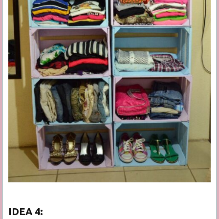
IDEA
4: