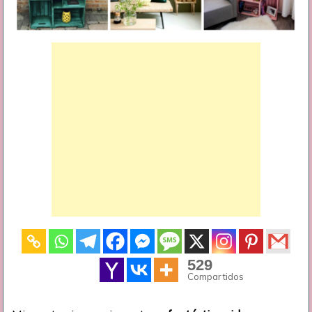
529
Compartidos