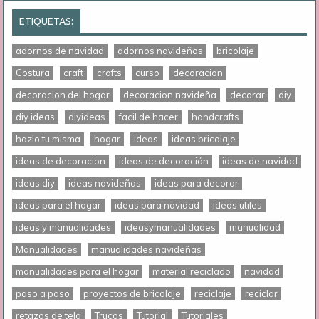
ETIQUETAS:
adornos de navidad
adornos navideños
bricolaje
Costura
craft
crafts
curso
decoracion
decoracion del hogar
decoracion navideña
decorar
diy
diy ideas
diyideas
facil de hacer
handcrafts
hazlo tu misma
hogar
ideas
ideas bricolaje
ideas de decoracion
ideas de decoración
ideas de navidad
ideas diy
ideas navideñas
ideas para decorar
ideas para el hogar
ideas para navidad
ideas utiles
ideas y manualidades
ideasymanualidades
manualidad
Manualidades
manualidades navideñas
manualidades para el hogar
material reciclado
navidad
paso a paso
proyectos de bricolaje
reciclaje
reciclar
retazos de tela
Trucos
Tutorial
Tutoriales