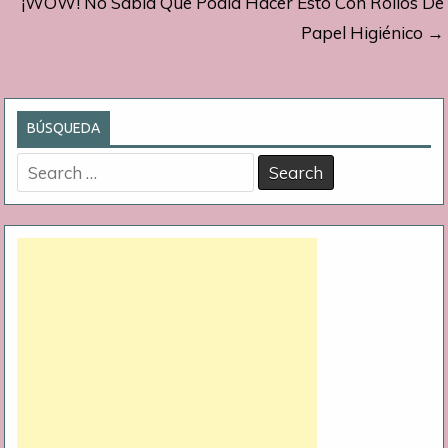
¡WOW! No Sabía Que Podía Hacer Esto Con Rollos De
entradas
Papel Higiénico →
BÚSQUEDA
Search
for: