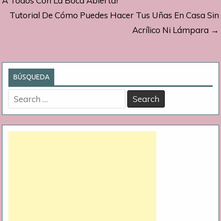
de
A Todos Con La Boca Abierta!
Tutorial De Cómo Puedes Hacer Tus Uñas En Casa Sin
entradas
Acrílico Ni Lámpara →
BÚSQUEDA
Search
for: