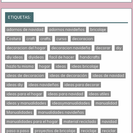
ETIQUETAS:
adornos de navidad
adornos navideños
bricolaje
Costura
craft
crafts
curso
decoracion
decoracion del hogar
decoracion navideña
decorar
diy
diy ideas
diyideas
facil de hacer
handcrafts
hazlo tu misma
hogar
ideas
ideas bricolaje
ideas de decoracion
ideas de decoración
ideas de navidad
ideas diy
ideas navideñas
ideas para decorar
ideas para el hogar
ideas para navidad
ideas utiles
ideas y manualidades
ideasymanualidades
manualidad
Manualidades
manualidades navideñas
manualidades para el hogar
material reciclado
navidad
paso a paso
proyectos de bricolaje
reciclaje
reciclar