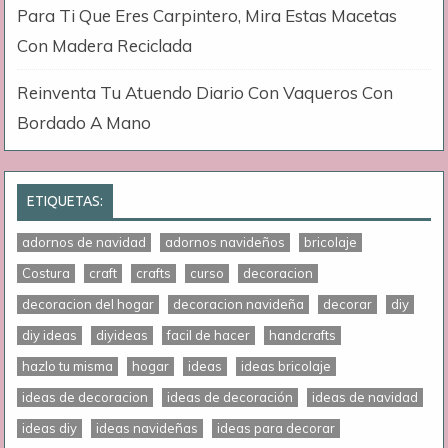
Para Ti Que Eres Carpintero, Mira Estas Macetas
Con Madera Reciclada
Reinventa Tu Atuendo Diario Con Vaqueros Con
Bordado A Mano
ETIQUETAS:
adornos de navidad
adornos navideños
bricolaje
Costura
craft
crafts
curso
decoracion
decoracion del hogar
decoracion navideña
decorar
diy
diy ideas
diyideas
facil de hacer
handcrafts
hazlo tu misma
hogar
ideas
ideas bricolaje
ideas de decoracion
ideas de decoración
ideas de navidad
ideas diy
ideas navideñas
ideas para decorar