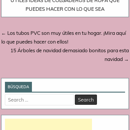
ÚTILES IDEAS DE COLGADEROS DE ROPA QUE
PUEDES HACER CON LO QUE SEA
Navegación
← Los tubos PVC son muy útiles en tu hogar. ¡Mira aquí
de
lo que puedes hacer con ellos!
15 Árboles de navidad demasiado bonitos para esta
entradas
navidad →
BÚSQUEDA
Search
for: