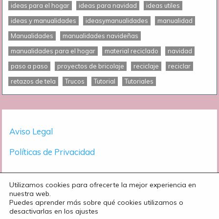
ideas para el hogar
ideas para navidad
ideas utiles
ideas y manualidades
ideasymanualidades
manualidad
Manualidades
manualidades navideñas
manualidades para el hogar
material reciclado
navidad
paso a paso
proyectos de bricolaje
reciclaje
reciclar
retazos de tela
Trucos
Tutorial
Tutoriales
Aviso Legal
Políticas de Privacidad
Utilizamos cookies para ofrecerte la mejor experiencia en
nuestra web.
Puedes aprender más sobre qué cookies utilizamos o
desactivarlas en los ajustes