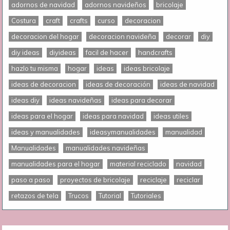
adornos de navidad
adornos navideños
bricolaje
Costura
craft
crafts
curso
decoracion
decoracion del hogar
decoracion navideña
decorar
diy
diy ideas
diyideas
facil de hacer
handcrafts
hazlo tu misma
hogar
ideas
ideas bricolaje
ideas de decoracion
ideas de decoración
ideas de navidad
ideas diy
ideas navideñas
ideas para decorar
ideas para el hogar
ideas para navidad
ideas utiles
ideas y manualidades
ideasymanualidades
manualidad
Manualidades
manualidades navideñas
manualidades para el hogar
material reciclado
navidad
paso a paso
proyectos de bricolaje
reciclaje
reciclar
retazos de tela
Trucos
Tutorial
Tutoriales