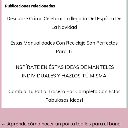
Publicaciones relacionadas
Descubre Cómo Celebrar La llegada Del Espíritu De
La Navidad
Éstas Manualidades Con Reciclaje Son Perfectas
Para Ti
INSPÍRATE EN ÉSTAS IDEAS DE MANTELES
INDIVIDUALES Y HAZLOS TÚ MISMA
¡Cambia Tu Patio Trasero Por Completo Con Estas
Fabulosas Ideas!
Navegación
← Aprende cómo hacer un porta toallas para el baño