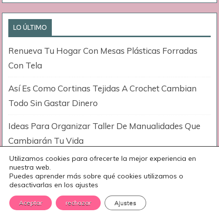
LO ÚLTIMO
Renueva Tu Hogar Con Mesas Plásticas Forradas
Con Tela
Así Es Como Cortinas Tejidas A Crochet Cambian
Todo Sin Gastar Dinero
Ideas Para Organizar Taller De Manualidades Que
Cambiarán Tu Vida
Utilizamos cookies para ofrecerte la mejor experiencia en
Para Ti Que Eres Carpintero, Mira Estas Macetas
nuestra web.
Puedes aprender más sobre qué cookies utilizamos o
Con Madera Reciclada
desactivarlas en los ajustes
Reinventa Tu Atuendo Diario Con Vaqueros Con
Aceptar
rechazar
Ajustes
Bordado A Mano