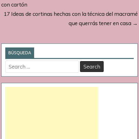
de
con cartón
17 Ideas de cortinas hechas con la técnica del macramé
entradas
que querrás tener en casa →
BÚSQUEDA
Search
for: