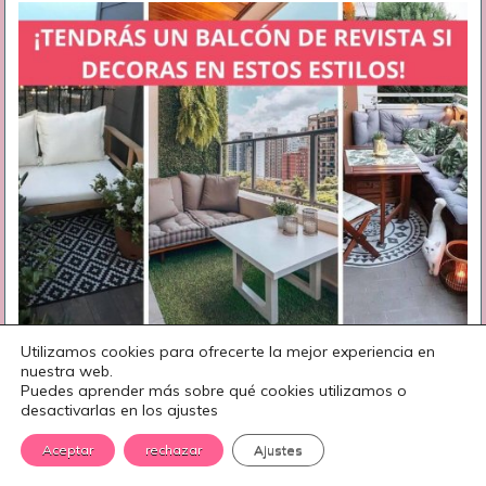
Utilizamos cookies para ofrecerte la mejor experiencia en
15 Elegantes ideas para decorar balcones de
nuestra web.
Puedes aprender más sobre qué cookies utilizamos o
apartamentos
desactivarlas en los ajustes
Aceptar
rechazar
Ajustes