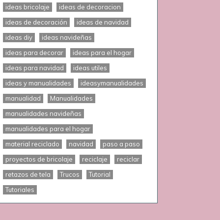
ideas bricolaje
ideas de decoracion
ideas de decoración
ideas de navidad
ideas diy
ideas navideñas
ideas para decorar
ideas para el hogar
ideas para navidad
ideas utiles
ideas y manualidades
ideasymanualidades
manualidad
Manualidades
manualidades navideñas
manualidades para el hogar
material reciclado
navidad
paso a paso
proyectos de bricolaje
reciclaje
reciclar
retazos de tela
Trucos
Tutorial
Tutoriales