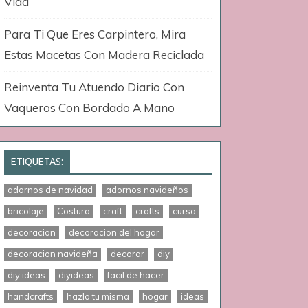
Vida
Para Ti Que Eres Carpintero, Mira
Estas Macetas Con Madera Reciclada
Reinventa Tu Atuendo Diario Con
Vaqueros Con Bordado A Mano
ETIQUETAS:
adornos de navidad
adornos navideños
bricolaje
Costura
craft
crafts
curso
decoracion
decoracion del hogar
decoracion navideña
decorar
diy
diy ideas
diyideas
facil de hacer
handcrafts
hazlo tu misma
hogar
ideas