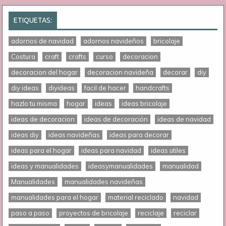
ETIQUETAS:
adornos de navidad
adornos navideños
bricolaje
Costura
craft
crafts
curso
decoracion
decoracion del hogar
decoracion navideña
decorar
diy
diy ideas
diyideas
facil de hacer
handcrafts
hazlo tu misma
hogar
ideas
ideas bricolaje
ideas de decoracion
ideas de decoración
ideas de navidad
ideas diy
ideas navideñas
ideas para decorar
ideas para el hogar
ideas para navidad
ideas utiles
ideas y manualidades
ideasymanualidades
manualidad
Manualidades
manualidades navideñas
manualidades para el hogar
material reciclado
navidad
paso a paso
proyectos de bricolaje
reciclaje
reciclar