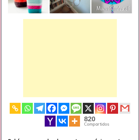
820
Compartidos