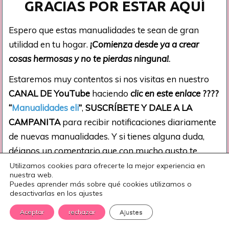
GRACIAS POR ESTAR AQUÍ
Espero que estas manualidades te sean de gran
utilidad en tu hogar.
¡Comienza desde ya a crear
cosas hermosas y no te pierdas ninguna!
.
Estaremos muy contentos si nos visitas en nuestro
CANAL DE YouTube
haciendo
clic en este enlace
????
“
Manualidades eli
”
,
SUSCRÍBETE Y DALE A LA
CAMPANITA
para recibir notificaciones diariamente
de nuevas manualidades. Y si tienes alguna duda,
déjanos un comentario que con mucho gusto te
responderemos.
Utilizamos cookies para ofrecerte la mejor experiencia en
nuestra web.
Puedes aprender más sobre qué cookies utilizamos o
¡Te esperamos! …
desactivarlas en los ajustes
Por:
EH
Aceptar
rechazar
Ajustes
¡COMPARTE ESTA MANUALIDAD EN TODAS TUS