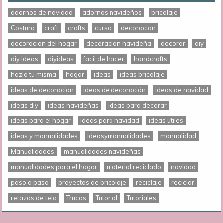
adornos de navidad
adornos navideños
bricolaje
Costura
craft
crafts
curso
decoracion
decoracion del hogar
decoracion navideña
decorar
diy
diy ideas
diyideas
facil de hacer
handcrafts
hazlo tu misma
hogar
ideas
ideas bricolaje
ideas de decoracion
ideas de decoración
ideas de navidad
ideas diy
ideas navideñas
ideas para decorar
ideas para el hogar
ideas para navidad
ideas utiles
ideas y manualidades
ideasymanualidades
manualidad
Manualidades
manualidades navideñas
manualidades para el hogar
material reciclado
navidad
paso a paso
proyectos de bricolaje
reciclaje
reciclar
retazos de tela
Trucos
Tutorial
Tutoriales