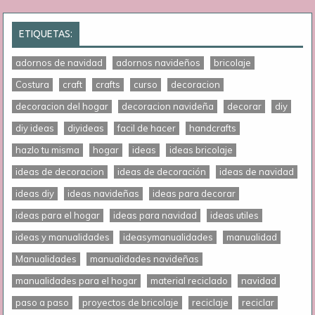
ETIQUETAS:
adornos de navidad
adornos navideños
bricolaje
Costura
craft
crafts
curso
decoracion
decoracion del hogar
decoracion navideña
decorar
diy
diy ideas
diyideas
facil de hacer
handcrafts
hazlo tu misma
hogar
ideas
ideas bricolaje
ideas de decoracion
ideas de decoración
ideas de navidad
ideas diy
ideas navideñas
ideas para decorar
ideas para el hogar
ideas para navidad
ideas utiles
ideas y manualidades
ideasymanualidades
manualidad
Manualidades
manualidades navideñas
manualidades para el hogar
material reciclado
navidad
paso a paso
proyectos de bricolaje
reciclaje
reciclar