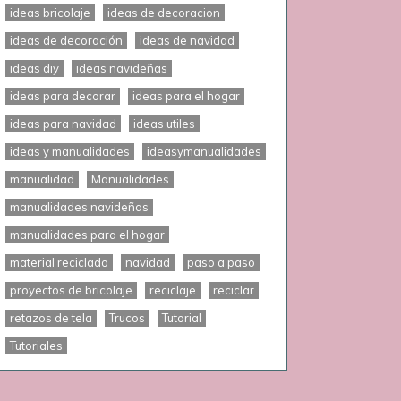
ideas bricolaje
ideas de decoracion
ideas de decoración
ideas de navidad
ideas diy
ideas navideñas
ideas para decorar
ideas para el hogar
ideas para navidad
ideas utiles
ideas y manualidades
ideasymanualidades
manualidad
Manualidades
manualidades navideñas
manualidades para el hogar
material reciclado
navidad
paso a paso
proyectos de bricolaje
reciclaje
reciclar
retazos de tela
Trucos
Tutorial
Tutoriales