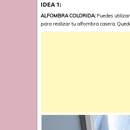
IDEA 1:
ALFOMBRA COLORIDA:
Puedes utilizar
para realizar tu alfombra casera. Quedar