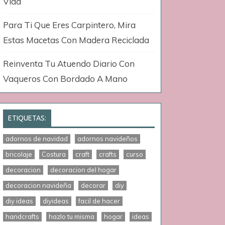
Vida
Para Ti Que Eres Carpintero, Mira
Estas Macetas Con Madera Reciclada
Reinventa Tu Atuendo Diario Con
Vaqueros Con Bordado A Mano
ETIQUETAS:
adornos de navidad
adornos navideños
bricolaje
Costura
craft
crafts
curso
decoracion
decoracion del hogar
decoracion navideña
decorar
diy
diy ideas
diyideas
facil de hacer
handcrafts
hazlo tu misma
hogar
ideas