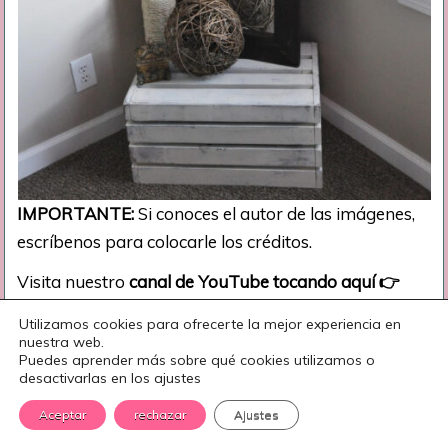
IMPORTANTE:
Si conoces el autor de las imágenes,
escríbenos para colocarle los créditos.
Visita nuestro
canal de YouTube tocando aquí
👉
Manualidades eli
Suscríbete y toca la campana para
Utilizamos cookies para ofrecerte la mejor experiencia en
recibir notificaciones diariamente de nuevas
nuestra web.
Puedes aprender más sobre qué cookies utilizamos o
manualidades.
desactivarlas en los ajustes
¡Te esperamos!
Aceptar
rechazar
Ajustes
Por:
AJT/OM