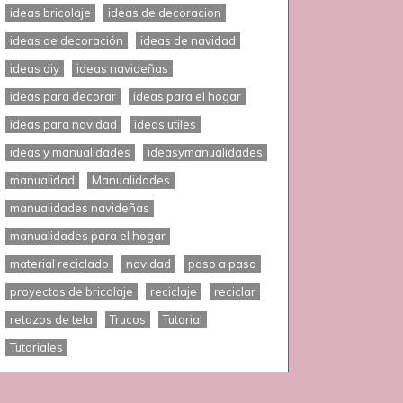
ideas bricolaje
ideas de decoracion
ideas de decoración
ideas de navidad
ideas diy
ideas navideñas
ideas para decorar
ideas para el hogar
ideas para navidad
ideas utiles
ideas y manualidades
ideasymanualidades
manualidad
Manualidades
manualidades navideñas
manualidades para el hogar
material reciclado
navidad
paso a paso
proyectos de bricolaje
reciclaje
reciclar
retazos de tela
Trucos
Tutorial
Tutoriales