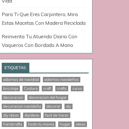
Vida
Para Ti Que Eres Carpintero, Mira
Estas Macetas Con Madera Reciclada
Reinventa Tu Atuendo Diario Con
Vaqueros Con Bordado A Mano
ETIQUETAS:
adornos de navidad
adornos navideños
bricolaje
Costura
craft
crafts
curso
decoracion
decoracion del hogar
decoracion navideña
decorar
diy
diy ideas
diyideas
facil de hacer
handcrafts
hazlo tu misma
hogar
ideas