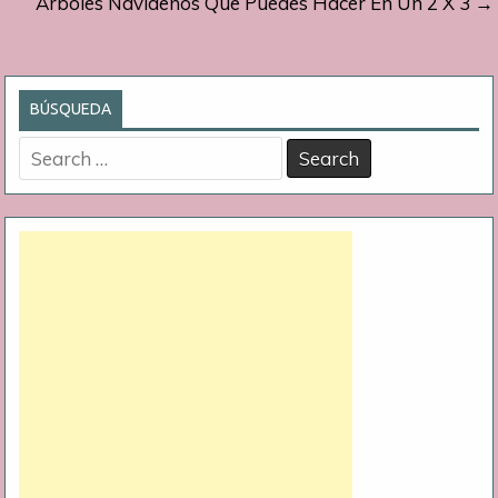
Árboles Navideños Que Puedes Hacer En Un 2 X 3 →
entradas
BÚSQUEDA
Search
for: