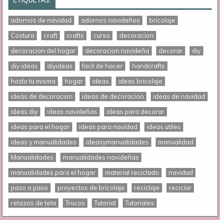
adornos de navidad
adornos navideños
bricolaje
Costura
craft
crafts
curso
decoracion
decoracion del hogar
decoracion navideña
decorar
diy
diy ideas
diyideas
facil de hacer
handcrafts
hazlo tu misma
hogar
ideas
ideas bricolaje
ideas de decoracion
ideas de decoración
ideas de navidad
ideas diy
ideas navideñas
ideas para decorar
ideas para el hogar
ideas para navidad
ideas utiles
ideas y manualidades
ideasymanualidades
manualidad
Manualidades
manualidades navideñas
manualidades para el hogar
material reciclado
navidad
paso a paso
proyectos de bricolaje
reciclaje
reciclar
retazos de tela
Trucos
Tutorial
Tutoriales