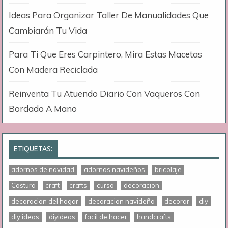
Ideas Para Organizar Taller De Manualidades Que
Cambiarán Tu Vida
Para Ti Que Eres Carpintero, Mira Estas Macetas
Con Madera Reciclada
Reinventa Tu Atuendo Diario Con Vaqueros Con
Bordado A Mano
ETIQUETAS:
adornos de navidad
adornos navideños
bricolaje
Costura
craft
crafts
curso
decoracion
decoracion del hogar
decoracion navideña
decorar
diy
diy ideas
diyideas
facil de hacer
handcrafts