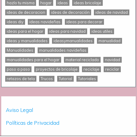
hazlo tu misma
hogar
ideas
ideas bricolaje
ideas de decoracion
ideas de decoración
ideas de navidad
ideas diy
ideas navideñas
ideas para decorar
ideas para el hogar
ideas para navidad
ideas utiles
ideas y manualidades
ideasymanualidades
manualidad
Manualidades
manualidades navideñas
manualidades para el hogar
material reciclado
navidad
paso a paso
proyectos de bricolaje
reciclaje
reciclar
retazos de tela
Trucos
Tutorial
Tutoriales
Aviso Legal
Políticas de Privacidad