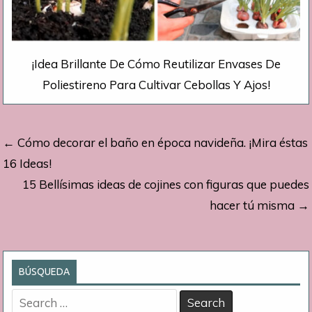
¡Idea Brillante De Cómo Reutilizar Envases De
Poliestireno Para Cultivar Cebollas Y Ajos!
Navegación
← Cómo decorar el baño en época navideña. ¡Mira éstas
de
16 Ideas!
15 Bellísimas ideas de cojines con figuras que puedes
entradas
hacer tú misma →
BÚSQUEDA
Search