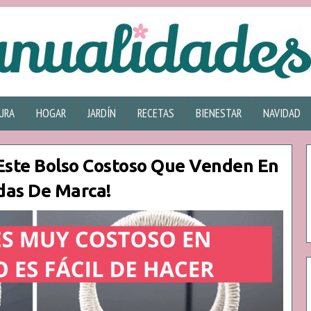
URA
HOGAR
JARDÍN
RECETAS
BIENESTAR
NAVIDAD
Este Bolso Costoso Que Venden En
das De Marca!