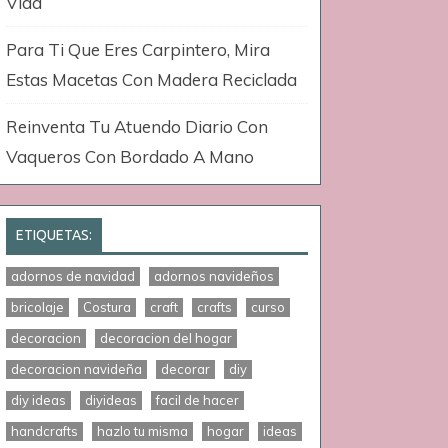
Vida
Para Ti Que Eres Carpintero, Mira
Estas Macetas Con Madera Reciclada
Reinventa Tu Atuendo Diario Con
Vaqueros Con Bordado A Mano
ETIQUETAS:
adornos de navidad
adornos navideños
bricolaje
Costura
craft
crafts
curso
decoracion
decoracion del hogar
decoracion navideña
decorar
diy
diy ideas
diyideas
facil de hacer
handcrafts
hazlo tu misma
hogar
ideas