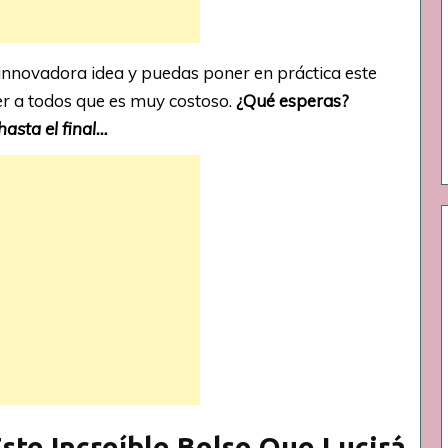
innovadora idea y puedas poner en práctica este
er a todos que es muy costoso.
¿
Qué esperas?
hasta el final…
te Increíble Bolso Que Lucirá