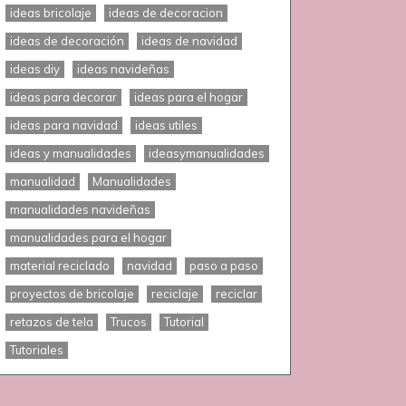
ideas bricolaje
ideas de decoracion
ideas de decoración
ideas de navidad
ideas diy
ideas navideñas
ideas para decorar
ideas para el hogar
ideas para navidad
ideas utiles
ideas y manualidades
ideasymanualidades
manualidad
Manualidades
manualidades navideñas
manualidades para el hogar
material reciclado
navidad
paso a paso
proyectos de bricolaje
reciclaje
reciclar
retazos de tela
Trucos
Tutorial
Tutoriales