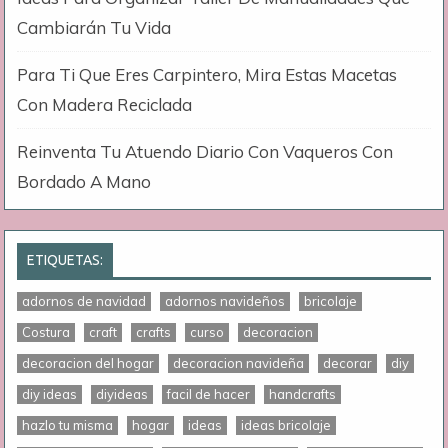
Cambiarán Tu Vida
Para Ti Que Eres Carpintero, Mira Estas Macetas
Con Madera Reciclada
Reinventa Tu Atuendo Diario Con Vaqueros Con
Bordado A Mano
ETIQUETAS:
adornos de navidad
adornos navideños
bricolaje
Costura
craft
crafts
curso
decoracion
decoracion del hogar
decoracion navideña
decorar
diy
diy ideas
diyideas
facil de hacer
handcrafts
hazlo tu misma
hogar
ideas
ideas bricolaje