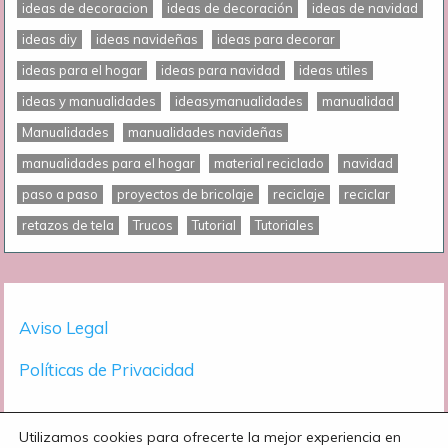
ideas de decoracion
ideas de decoración
ideas de navidad
ideas diy
ideas navideñas
ideas para decorar
ideas para el hogar
ideas para navidad
ideas utiles
ideas y manualidades
ideasymanualidades
manualidad
Manualidades
manualidades navideñas
manualidades para el hogar
material reciclado
navidad
paso a paso
proyectos de bricolaje
reciclaje
reciclar
retazos de tela
Trucos
Tutorial
Tutoriales
Aviso Legal
Políticas de Privacidad
Utilizamos cookies para ofrecerte la mejor experiencia en