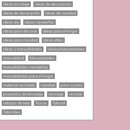
ideas bricolaje
ideas de decoracion
ideas de decoración
ideas de navidad
ideas diy
ideas navideñas
ideas para decorar
ideas para el hogar
ideas para navidad
ideas utiles
ideas y manualidades
ideasymanualidades
manualidad
Manualidades
manualidades navideñas
manualidades para el hogar
material reciclado
navidad
paso a paso
proyectos de bricolaje
reciclaje
reciclar
retazos de tela
Trucos
Tutorial
Tutoriales