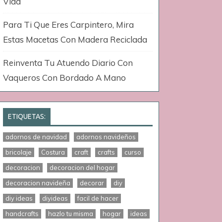
Vida
Para Ti Que Eres Carpintero, Mira
Estas Macetas Con Madera Reciclada
Reinventa Tu Atuendo Diario Con
Vaqueros Con Bordado A Mano
ETIQUETAS:
adornos de navidad
adornos navideños
bricolaje
Costura
craft
crafts
curso
decoracion
decoracion del hogar
decoracion navideña
decorar
diy
diy ideas
diyideas
facil de hacer
handcrafts
hazlo tu misma
hogar
ideas