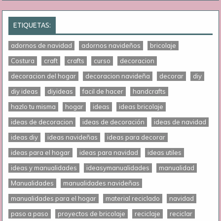
ETIQUETAS:
adornos de navidad
adornos navideños
bricolaje
Costura
craft
crafts
curso
decoracion
decoracion del hogar
decoracion navideña
decorar
diy
diy ideas
diyideas
facil de hacer
handcrafts
hazlo tu misma
hogar
ideas
ideas bricolaje
ideas de decoracion
ideas de decoración
ideas de navidad
ideas diy
ideas navideñas
ideas para decorar
ideas para el hogar
ideas para navidad
ideas utiles
ideas y manualidades
ideasymanualidades
manualidad
Manualidades
manualidades navideñas
manualidades para el hogar
material reciclado
navidad
paso a paso
proyectos de bricolaje
reciclaje
reciclar