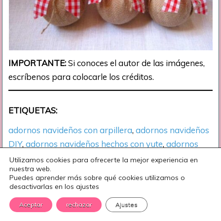
IMPORTANTE:
Si conoces el autor de las imágenes,
escríbenos para colocarle los créditos.
ETIQUETAS:
adornos navideños con arpillera
, 
adornos navideños
DIY
, 
adornos navideños hechos con yute
, 
adornos
navideños hechos en casa
, 
bricolaje
, 
bricolaje
Utilizamos cookies para ofrecerte la mejor experiencia en
nuestra web.
adornos navideños
, 
diy
, 
ideas diy
, 
ideas navideñas
, 
Puedes aprender más sobre qué cookies utilizamos o
Manualidades
, 
manualidades hechas con yute
, 
desactivarlas en los ajustes
manualidades navideñas
, 
proyectos de bricolaje
, 
Aceptar
rechazar
Ajustes
yute