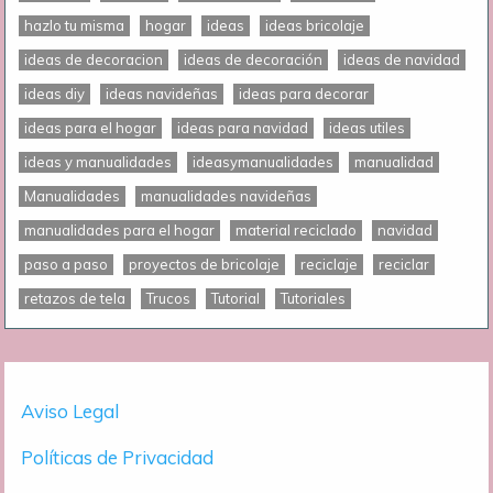
hazlo tu misma
hogar
ideas
ideas bricolaje
ideas de decoracion
ideas de decoración
ideas de navidad
ideas diy
ideas navideñas
ideas para decorar
ideas para el hogar
ideas para navidad
ideas utiles
ideas y manualidades
ideasymanualidades
manualidad
Manualidades
manualidades navideñas
manualidades para el hogar
material reciclado
navidad
paso a paso
proyectos de bricolaje
reciclaje
reciclar
retazos de tela
Trucos
Tutorial
Tutoriales
Aviso Legal
Políticas de Privacidad