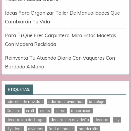
Ideas Para Organizar Taller De Manualidades Que
Cambiarán Tu Vida
Para Ti Que Eres Carpintero, Mira Estas Macetas
Con Madera Reciclada
Reinventa Tu Atuendo Diario Con Vaqueros Con
Bordado A Mano
ETIQUETAS:
adornos de navidad
adornos navideños
bricolaje
Costura
craft
crafts
curso
decoracion
decoracion del hogar
decoracion navideña
decorar
diy
diy ideas
diyideas
facil de hacer
handcrafts