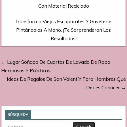
Con Material Reciclado
Transforma Viejos Escaparates Y Gaveteros
Pintándolos A Mano. ¡Te Sorprenderán Los
Resultados!
Navegación
← Lugar Soñado De Cuartos De Lavado De Ropa
de
Hermosos Y Prácticos
Ideas De Regalos De San Valentín Para Hombres Que
entradas
Debes Conocer →
BÚSQUEDA
Search