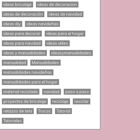
ideas bricolaje
ideas de decoracion
ideas de decoración
ideas de navidad
ideas diy
ideas navideñas
ideas para decorar
ideas para el hogar
ideas para navidad
ideas utiles
ideas y manualidades
ideasymanualidades
manualidad
Manualidades
manualidades navideñas
manualidades para el hogar
material reciclado
navidad
paso a paso
proyectos de bricolaje
reciclaje
reciclar
retazos de tela
Trucos
Tutorial
Tutoriales