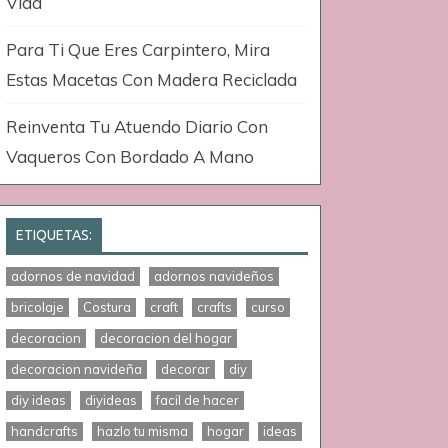
Vida
Para Ti Que Eres Carpintero, Mira
Estas Macetas Con Madera Reciclada
Reinventa Tu Atuendo Diario Con
Vaqueros Con Bordado A Mano
ETIQUETAS:
adornos de navidad
adornos navideños
bricolaje
Costura
craft
crafts
curso
decoracion
decoracion del hogar
decoracion navideña
decorar
diy
diy ideas
diyideas
facil de hacer
handcrafts
hazlo tu misma
hogar
ideas