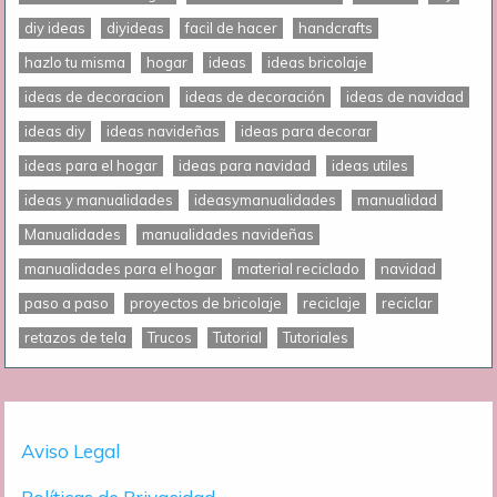
diy ideas
diyideas
facil de hacer
handcrafts
hazlo tu misma
hogar
ideas
ideas bricolaje
ideas de decoracion
ideas de decoración
ideas de navidad
ideas diy
ideas navideñas
ideas para decorar
ideas para el hogar
ideas para navidad
ideas utiles
ideas y manualidades
ideasymanualidades
manualidad
Manualidades
manualidades navideñas
manualidades para el hogar
material reciclado
navidad
paso a paso
proyectos de bricolaje
reciclaje
reciclar
retazos de tela
Trucos
Tutorial
Tutoriales
Aviso Legal