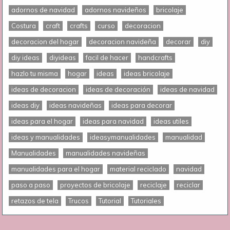
adornos de navidad
adornos navideños
bricolaje
Costura
craft
crafts
curso
decoracion
decoracion del hogar
decoracion navideña
decorar
diy
diy ideas
diyideas
facil de hacer
handcrafts
hazlo tu misma
hogar
ideas
ideas bricolaje
ideas de decoracion
ideas de decoración
ideas de navidad
ideas diy
ideas navideñas
ideas para decorar
ideas para el hogar
ideas para navidad
ideas utiles
ideas y manualidades
ideasymanualidades
manualidad
Manualidades
manualidades navideñas
manualidades para el hogar
material reciclado
navidad
paso a paso
proyectos de bricolaje
reciclaje
reciclar
retazos de tela
Trucos
Tutorial
Tutoriales