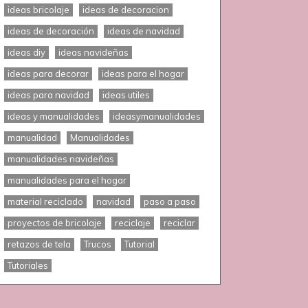
ideas bricolaje
ideas de decoracion
ideas de decoración
ideas de navidad
ideas diy
ideas navideñas
ideas para decorar
ideas para el hogar
ideas para navidad
ideas utiles
ideas y manualidades
ideasymanualidades
manualidad
Manualidades
manualidades navideñas
manualidades para el hogar
material reciclado
navidad
paso a paso
proyectos de bricolaje
reciclaje
reciclar
retazos de tela
Trucos
Tutorial
Tutoriales