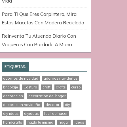
Vida
Para Ti Que Eres Carpintero, Mira
Estas Macetas Con Madera Reciclada
Reinventa Tu Atuendo Diario Con
Vaqueros Con Bordado A Mano
ETIQUETAS:
adornos de navidad
adornos navideños
bricolaje
Costura
craft
crafts
curso
decoracion
decoracion del hogar
decoracion navideña
decorar
diy
diy ideas
diyideas
facil de hacer
handcrafts
hazlo tu misma
hogar
ideas