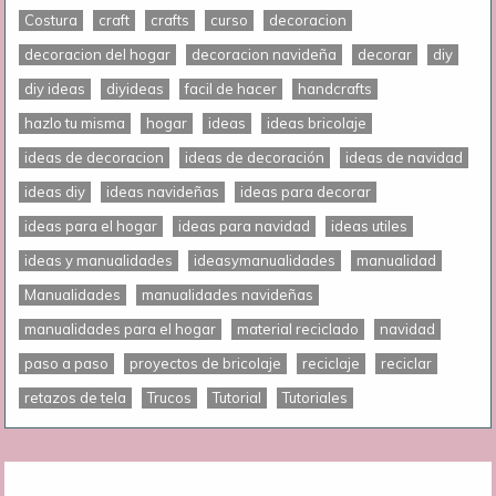
Costura
craft
crafts
curso
decoracion
decoracion del hogar
decoracion navideña
decorar
diy
diy ideas
diyideas
facil de hacer
handcrafts
hazlo tu misma
hogar
ideas
ideas bricolaje
ideas de decoracion
ideas de decoración
ideas de navidad
ideas diy
ideas navideñas
ideas para decorar
ideas para el hogar
ideas para navidad
ideas utiles
ideas y manualidades
ideasymanualidades
manualidad
Manualidades
manualidades navideñas
manualidades para el hogar
material reciclado
navidad
paso a paso
proyectos de bricolaje
reciclaje
reciclar
retazos de tela
Trucos
Tutorial
Tutoriales