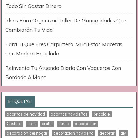
Todo Sin Gastar Dinero
Ideas Para Organizar Taller De Manualidades Que
Cambiarán Tu Vida
Para Ti Que Eres Carpintero, Mira Estas Macetas
Con Madera Reciclada
Reinventa Tu Atuendo Diario Con Vaqueros Con
Bordado A Mano
ETIQUETAS:
adornos de navidad
adornos navideños
bricolaje
Costura
craft
crafts
curso
decoracion
decoracion del hogar
decoracion navideña
decorar
diy