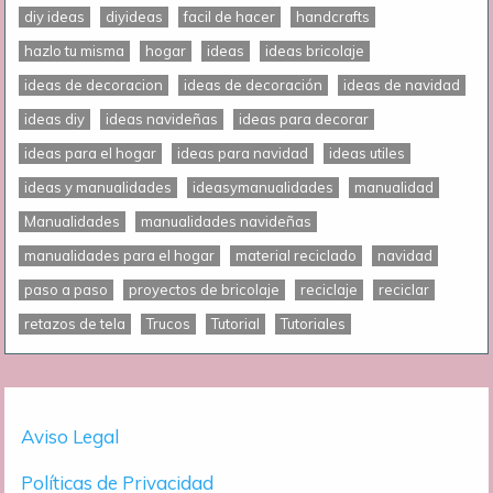
diy ideas
diyideas
facil de hacer
handcrafts
hazlo tu misma
hogar
ideas
ideas bricolaje
ideas de decoracion
ideas de decoración
ideas de navidad
ideas diy
ideas navideñas
ideas para decorar
ideas para el hogar
ideas para navidad
ideas utiles
ideas y manualidades
ideasymanualidades
manualidad
Manualidades
manualidades navideñas
manualidades para el hogar
material reciclado
navidad
paso a paso
proyectos de bricolaje
reciclaje
reciclar
retazos de tela
Trucos
Tutorial
Tutoriales
Aviso Legal
Políticas de Privacidad