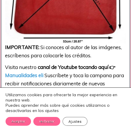
IMPORTANTE:
Si conoces al autor de las imágenes,
escríbenos para colocarle los créditos.
Visita nuestro
canal de Youtube tocando aquí
👉
Manualidades eli
Suscríbete y toca la campana para
recibir notificaciones diariamente de nuevas
manualidades.
Utilizamos cookies para ofrecerte la mejor experiencia en
nuestra web.
¡Te esperamos! …
Puedes aprender más sobre qué cookies utilizamos o
desactivarlas en los ajustes
Por:
OM
Aceptar
rechazar
Ajustes
¡COMPARTE ESTA MANUALIDAD EN TODAS TUS