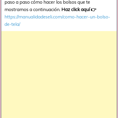
paso a paso cómo hacer los bolsos que te
mostramos a continuación.
Haz click aquí
👉
https://manualidadeseli.com/como-hacer-un-bolso-
de-tela/