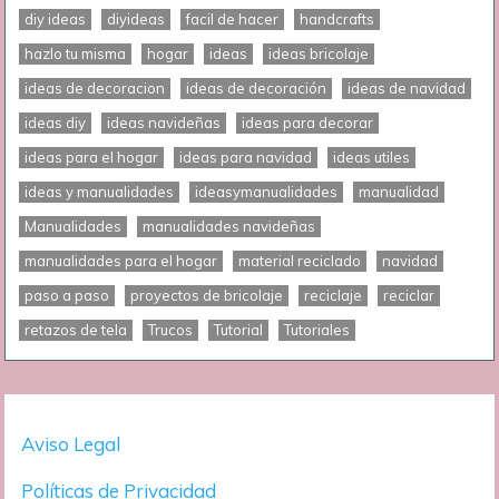
diy ideas
diyideas
facil de hacer
handcrafts
hazlo tu misma
hogar
ideas
ideas bricolaje
ideas de decoracion
ideas de decoración
ideas de navidad
ideas diy
ideas navideñas
ideas para decorar
ideas para el hogar
ideas para navidad
ideas utiles
ideas y manualidades
ideasymanualidades
manualidad
Manualidades
manualidades navideñas
manualidades para el hogar
material reciclado
navidad
paso a paso
proyectos de bricolaje
reciclaje
reciclar
retazos de tela
Trucos
Tutorial
Tutoriales
Aviso Legal
Políticas de Privacidad