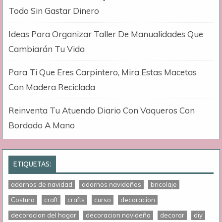
Todo Sin Gastar Dinero
Ideas Para Organizar Taller De Manualidades Que
Cambiarán Tu Vida
Para Ti Que Eres Carpintero, Mira Estas Macetas
Con Madera Reciclada
Reinventa Tu Atuendo Diario Con Vaqueros Con
Bordado A Mano
ETIQUETAS:
adornos de navidad
adornos navideños
bricolaje
Costura
craft
crafts
curso
decoracion
decoracion del hogar
decoracion navideña
decorar
diy