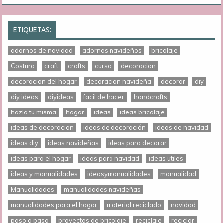
ETIQUETAS:
adornos de navidad
adornos navideños
bricolaje
Costura
craft
crafts
curso
decoracion
decoracion del hogar
decoracion navideña
decorar
diy
diy ideas
diyideas
facil de hacer
handcrafts
hazlo tu misma
hogar
ideas
ideas bricolaje
ideas de decoracion
ideas de decoración
ideas de navidad
ideas diy
ideas navideñas
ideas para decorar
ideas para el hogar
ideas para navidad
ideas utiles
ideas y manualidades
ideasymanualidades
manualidad
Manualidades
manualidades navideñas
manualidades para el hogar
material reciclado
navidad
paso a paso
proyectos de bricolaje
reciclaje
reciclar