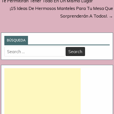
de
Te Permitirán Tener Todo En Un Mismo Lugar
¡15 Ideas De Hermosos Manteles Para Tu Mesa Que
entradas
Sorprenderán A Todos!. →
BÚSQUEDA
Search
for: