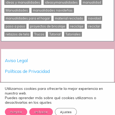
ideas y manualidades
ideasymanualidades
manualidad
Manualidades
manualidades navideñas
manualidades para el hogar
material reciclado
navidad
paso a paso
proyectos de bricolaje
reciclaje
reciclar
retazos de tela
Trucos
Tutorial
Tutoriales
Aviso Legal
Políticas de Privacidad
Utilizamos cookies para ofrecerte la mejor experiencia en
nuestra web.
Puedes aprender más sobre qué cookies utilizamos o
desactivarlas en los ajustes
© 2018 - 2026 Manualidades eli | Todos los derechos
reservados.
Aceptar
rechazar
Ajustes