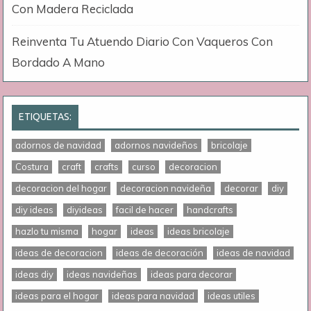
Con Madera Reciclada
Reinventa Tu Atuendo Diario Con Vaqueros Con
Bordado A Mano
ETIQUETAS:
adornos de navidad
adornos navideños
bricolaje
Costura
craft
crafts
curso
decoracion
decoracion del hogar
decoracion navideña
decorar
diy
diy ideas
diyideas
facil de hacer
handcrafts
hazlo tu misma
hogar
ideas
ideas bricolaje
ideas de decoracion
ideas de decoración
ideas de navidad
ideas diy
ideas navideñas
ideas para decorar
ideas para el hogar
ideas para navidad
ideas utiles