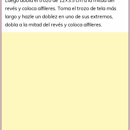
Luego dobla el trozo de 12×3.5 cm a la mitad del
revés y coloca alfileres. Toma el trozo de tela más
largo y hazle un doblez en uno de sus extremos,
dobla a la mitad del revés y coloca alfileres.