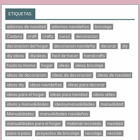
ETIQUETAS:
adornos de navidad
adornos navideños
bricolaje
Costura
craft
crafts
curso
decoracion
decoracion del hogar
decoracion navideña
decorar
diy
diy ideas
diyideas
facil de hacer
handcrafts
hazlo tu misma
hogar
ideas
ideas bricolaje
ideas de decoracion
ideas de decoración
ideas de navidad
ideas diy
ideas navideñas
ideas para decorar
ideas para el hogar
ideas para navidad
ideas utiles
ideas y manualidades
ideasymanualidades
manualidad
Manualidades
manualidades navideñas
manualidades para el hogar
material reciclado
navidad
paso a paso
proyectos de bricolaje
reciclaje
reciclar