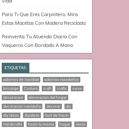
Vida
Para Ti Que Eres Carpintero, Mira
Estas Macetas Con Madera Reciclada
Reinventa Tu Atuendo Diario Con
Vaqueros Con Bordado A Mano
ETIQUETAS:
adornos de navidad
adornos navideños
bricolaje
Costura
craft
crafts
curso
decoracion
decoracion del hogar
decoracion navideña
decorar
diy
diy ideas
diyideas
facil de hacer
handcrafts
hazlo tu misma
hogar
ideas