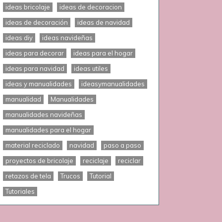
ideas bricolaje
ideas de decoracion
ideas de decoración
ideas de navidad
ideas diy
ideas navideñas
ideas para decorar
ideas para el hogar
ideas para navidad
ideas utiles
ideas y manualidades
ideasymanualidades
manualidad
Manualidades
manualidades navideñas
manualidades para el hogar
material reciclado
navidad
paso a paso
proyectos de bricolaje
reciclaje
reciclar
retazos de tela
Trucos
Tutorial
Tutoriales