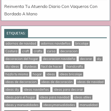
Reinventa Tu Atuendo Diario Con Vaqueros Con
Bordado A Mano
ETIQUETAS:
adornos de navidad
adornos navideños
bricolaje
Costura
craft
crafts
curso
decoracion
decoracion del hogar
decoracion navideña
decorar
diy
diy ideas
diyideas
facil de hacer
handcrafts
hazlo tu misma
hogar
ideas
ideas bricolaje
ideas de decoracion
ideas de decoración
ideas de navidad
ideas diy
ideas navideñas
ideas para decorar
ideas para el hogar
ideas para navidad
ideas utiles
ideas y manualidades
ideasymanualidades
manualidad