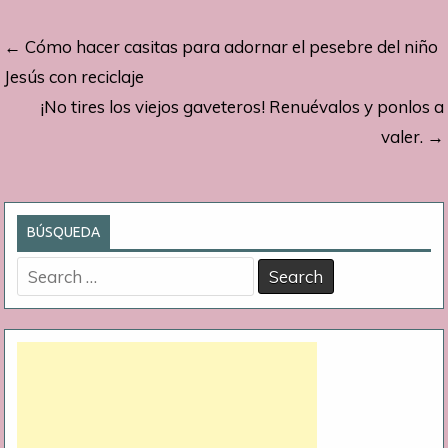
Navegación
← Cómo hacer casitas para adornar el pesebre del niño
de
Jesús con reciclaje
¡No tires los viejos gaveteros! Renuévalos y ponlos a
entradas
valer. →
BÚSQUEDA
Search
for: