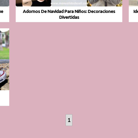
ue
Adornos De Navidad Para Niños: Decoraciones
Id
Divertidas
1