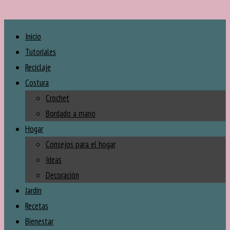
Inicio
Tutoriales
Reciclaje
Costura
Crochet
Bordado a mano
Hogar
Consejos para el hogar
Ideas
Decoración
Jardín
Recetas
Bienestar