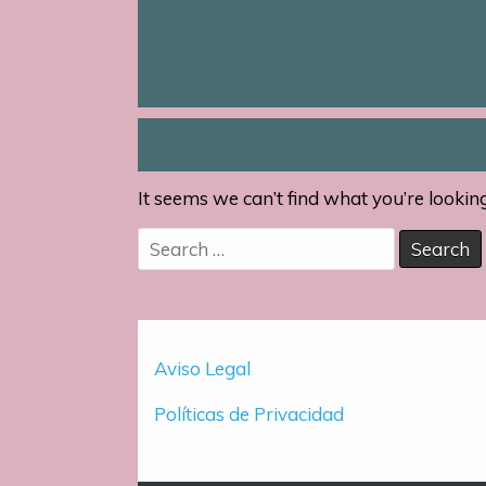
It seems we can’t find what you’re lookin
Search
for:
Aviso Legal
Políticas de Privacidad